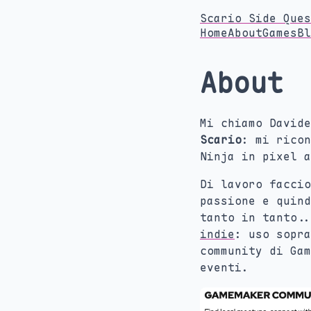
Scario Side Ques
Home
About
Games
Bl
About
Mi chiamo David
Scario
: mi ricon
Ninja in pixel a
Di lavoro faccio
passione e quind
tanto in tanto.
indie
: uso sopra
community di Ga
eventi.