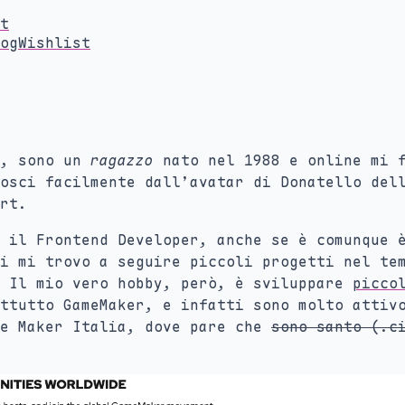
t
og
Wishlist
e, sono un
ragazzo
nato nel 1988 e online mi f
osci facilmente dall’avatar di Donatello del
rt.
 il Frontend Developer, anche se è comunque 
i mi trovo a seguire piccoli progetti nel te
. Il mio vero hobby, però, è sviluppare
picco
ttutto GameMaker, e infatti sono molto attiv
me Maker Italia, dove pare che
sono santo (.c