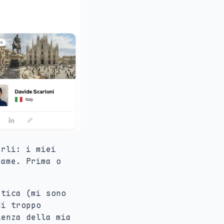
arli: i miei
game. Prima o
atica (mi sono
di troppo
ienza della mia