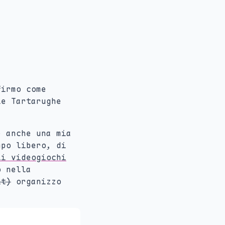
irmo come
le Tartarughe
è anche una mia
mpo libero, di
li videogiochi
o nella
it)
organizzo