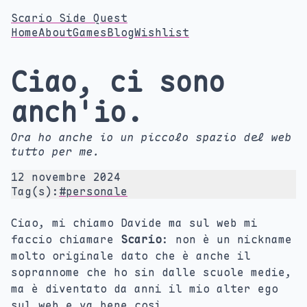
Scario Side Quest
Home
About
Games
Blog
Wishlist
Ciao, ci sono
anch'io.
Ora ho anche io un piccolo spazio del web
tutto per me.
12 novembre 2024
Tag(s):
#personale
Ciao, mi chiamo Davide ma sul web mi
faccio chiamare
Scario
: non è un nickname
molto originale dato che è anche il
soprannome che ho sin dalle scuole medie,
ma è diventato da anni il mio alter ego
sul web e va bene così.