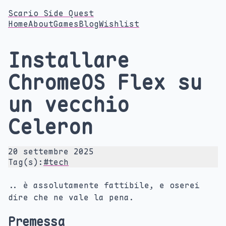
Scario Side Quest
Home
About
Games
Blog
Wishlist
Installare
ChromeOS Flex su
un vecchio
Celeron
20 settembre 2025
Tag(s):
#tech
.. è assolutamente fattibile, e oserei
dire che ne vale la pena.
Premessa