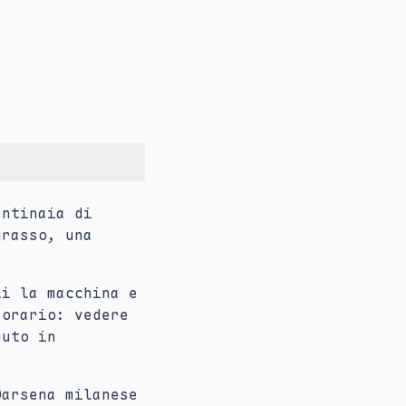
entinaia di
rasso, una
lì la macchina e
 orario: vedere
nuto in
Darsena milanese