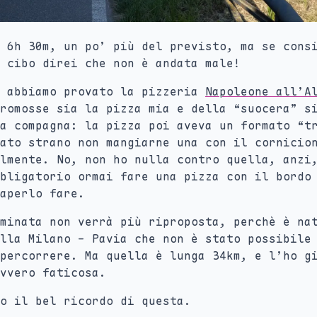
 6h 30m, un po’ più del previsto, ma se cons
 cibo direi che non è andata male!
o abbiamo provato la pizzeria
Napoleone all’A
romosse sia la pizza mia e della “suocera” s
a compagna: la pizza poi aveva un formato “t
ato strano non mangiarne una con il cornicio
lmente. No, non ho nulla contro quella, anzi
bligatorio ormai fare una pizza con il bordo
aperlo fare.
minata non verrà più riproposta, perchè è na
lla Milano - Pavia che non è stato possibile
percorrere. Ma quella è lunga 34km, e l’ho g
vvero faticosa.
o il bel ricordo di questa.