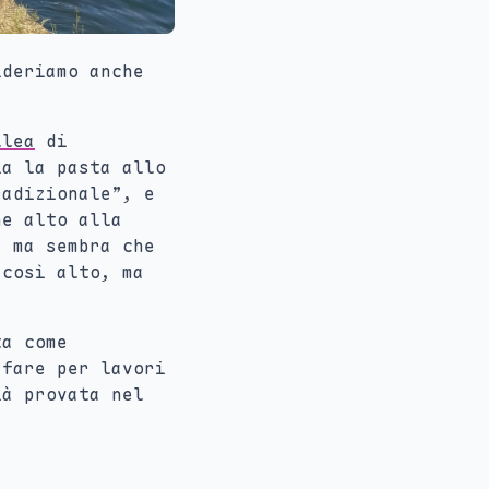
ideriamo anche
llea
di
ia la pasta allo
radizionale”, e
ne alto alla
, ma sembra che
 così alto, ma
ta come
 fare per lavori
ià provata nel