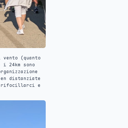
i vento (quanto
e i 24km sono
organizzazione
ben distanziate
 rifocillarci e