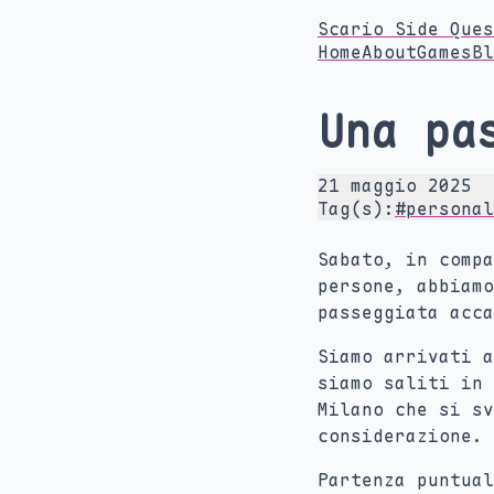
Scario Side Ques
Home
About
Games
Bl
Una pa
21 maggio 2025
Tag(s):
#personal
Sabato, in compa
persone, abbiam
passeggiata acca
Siamo arrivati a
siamo saliti in 
Milano che si sv
considerazione.
Partenza puntual