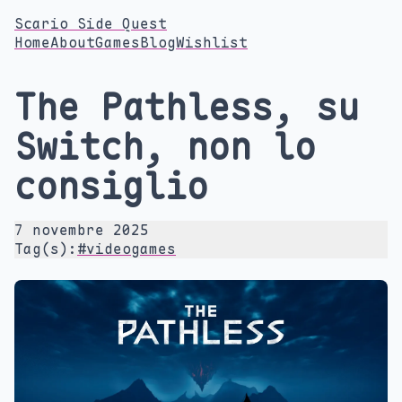
Scario Side Quest
Home
About
Games
Blog
Wishlist
The Pathless, su
Switch, non lo
consiglio
7 novembre 2025
Tag(s):
#videogames